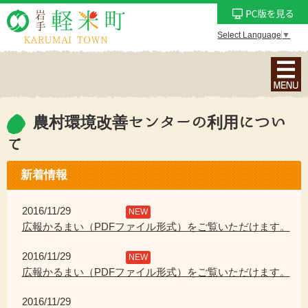
Select Language
▼
ナ
ビ
ゲ
ー
農村環境改善センターの利用につい
シ
て
ョ
ン
新着情報
メ
ニ
2016/11/29
NEW
ュ
広報かるまい（PDFファイル形式）をご覧いただけます。
ー
を
2016/11/29
NEW
表
広報かるまい（PDFファイル形式）をご覧いただけます。
示
2016/11/29