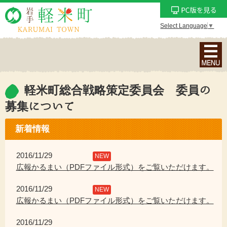
Select Language
▼
ナ
ビ
ゲ
ー
軽米町総合戦略策定委員会 委員の
シ
募集について
ョ
ン
新着情報
メ
ニ
2016/11/29
NEW
ュ
広報かるまい（PDFファイル形式）をご覧いただけます。
ー
を
2016/11/29
NEW
表
広報かるまい（PDFファイル形式）をご覧いただけます。
示
2016/11/29