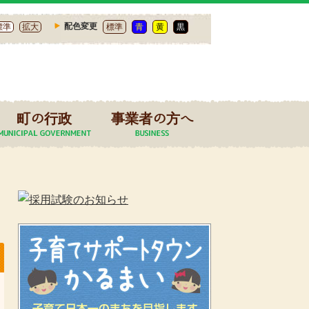
配色変更
標準
拡大
標準
青
黄
黒
町の行政
事業者の方へ