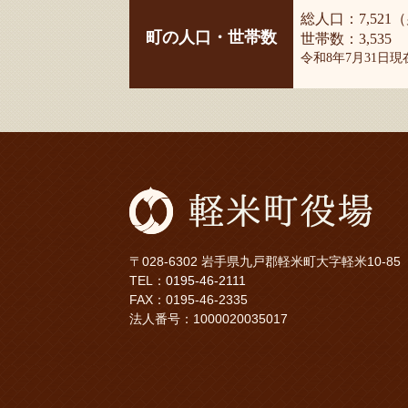
総人口：7,521（
町の人口・世帯数
世帯数：3,535
令和8年7月31日
〒028-6302 岩手県九戸郡軽米町大字軽米10-85
TEL：
0195-46-2111
FAX：0195-46-2335
法人番号：1000020035017