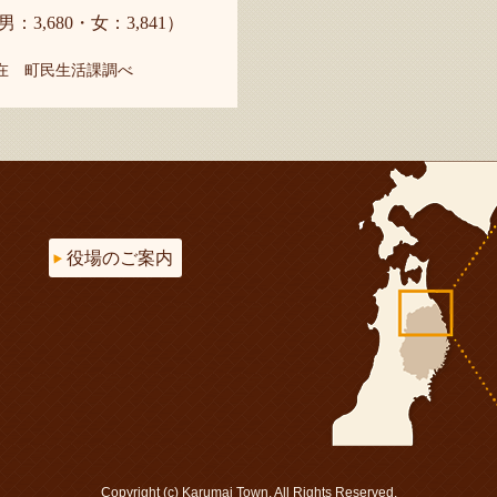
男：3,680・女：3,841）
現在 町民生活課調べ
役場のご案内
Copyright (c) Karumai Town. All Rights Reserved.