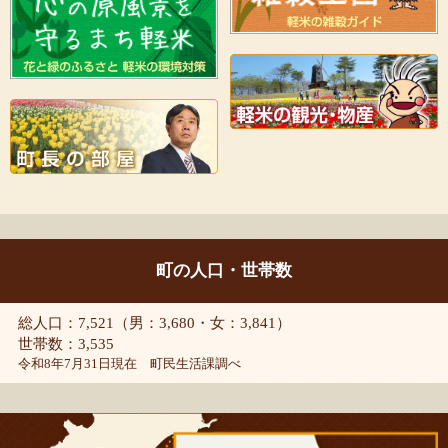
町の人口・世帯数
総人口：7,521（男：3,680・女：3,841）
世帯数：3,535
令和8年7月31日現在 町民生活課調べ