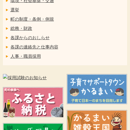
環境・社会基盤・交通
選挙
町の制度・条例・例規
総務・財政
各課からのおしらせ
各課の連絡先と仕事内容
人事・職員採用