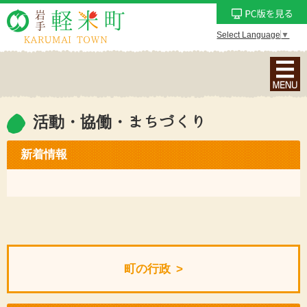
Select Language
▼
ナ
ビ
ゲ
ー
活動・協働・まちづくり
シ
ョ
新着情報
ン
メ
ニ
ュ
ー
を
町の行政
表
示