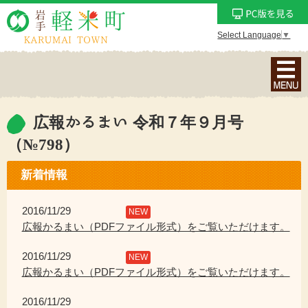
Select Language
▼
ナ
ビ
ゲ
ー
広報かるまい 令和７年９月号
シ
（№798）
ョ
ン
新着情報
メ
ニ
2016/11/29
NEW
ュ
広報かるまい（PDFファイル形式）をご覧いただけます。
ー
を
2016/11/29
NEW
表
広報かるまい（PDFファイル形式）をご覧いただけます。
示
2016/11/29