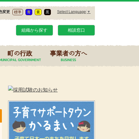
Select Language
▼
色変更
標準
青
黄
黒
組織から探す
相談窓口
町の行政
事業者の方へ