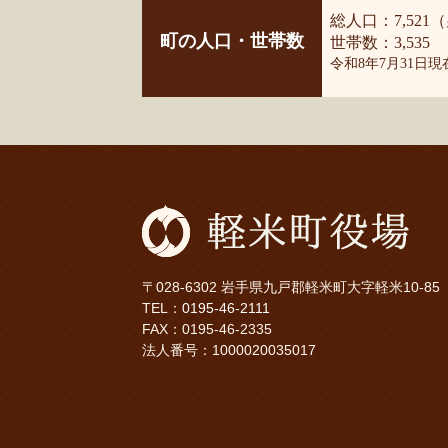
総人口：7,521（
町の人口・世帯数
世帯数：3,535
令和8年7月31日
〒028-6302 岩手県九戸郡軽米町大字軽米10-85
TEL：
0195-46-2111
FAX：0195-46-2335
法人番号：1000020035017