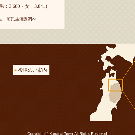
男：3,680・女：3,841）
現在 町民生活課調べ
役場のご案内
Copyright (c) Karumai Town. All Rights Reserved.