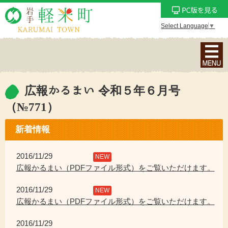
Select Language
▼
ナ
ビ
ゲ
ー
広報かるまい 令和５年６月号
シ
（№771）
ョ
ン
新着情報
メ
ニ
2016/11/29
NEW
ュ
広報かるまい（PDFファイル形式）をご覧いただけます。
ー
を
2016/11/29
NEW
表
広報かるまい（PDFファイル形式）をご覧いただけます。
示
2016/11/29