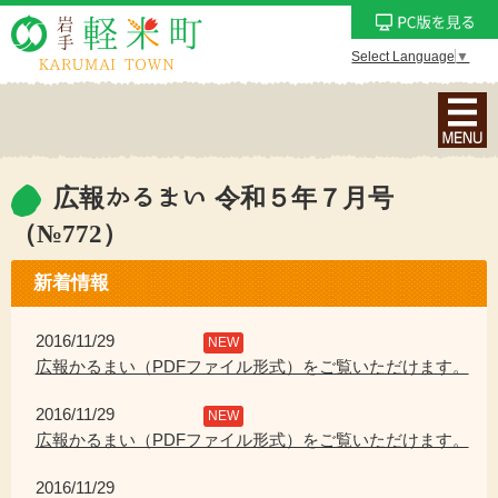
Select Language
▼
ナ
ビ
ゲ
ー
広報かるまい 令和５年７月号
シ
（№772）
ョ
ン
新着情報
メ
ニ
2016/11/29
NEW
ュ
広報かるまい（PDFファイル形式）をご覧いただけます。
ー
を
2016/11/29
NEW
表
広報かるまい（PDFファイル形式）をご覧いただけます。
示
2016/11/29