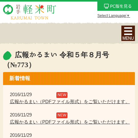
Select Language
▼
ナ
ビ
ゲ
ー
広報かるまい 令和５年８月号
シ
（№773）
ョ
ン
新着情報
メ
ニ
2016/11/29
NEW
ュ
広報かるまい（PDFファイル形式）をご覧いただけます。
ー
を
2016/11/29
NEW
表
広報かるまい（PDFファイル形式）をご覧いただけます。
示
2016/11/29