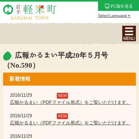
Select Language
▼
ナ
ビ
ゲ
ー
広報かるまい平成20年５月号
シ
（No.590）
ョ
ン
新着情報
メ
ニ
2016/11/29
NEW
ュ
広報かるまい（PDFファイル形式）をご覧いただけます。
ー
を
2016/11/29
NEW
表
広報かるまい（PDFファイル形式）をご覧いただけます。
示
2016/11/29