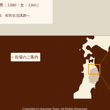
男：3,680・女：3,841）
現在 町民生活課調べ
役場のご案内
Copyright (c) Karumai Town. All Rights Reserved.