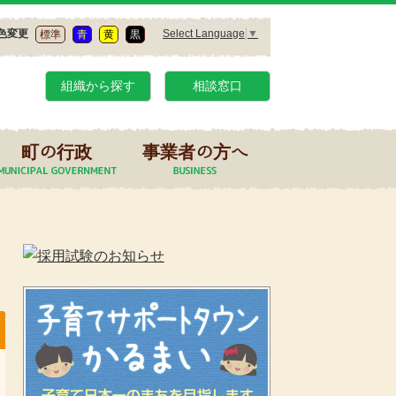
Select Language
▼
色変更
標準
青
黄
黒
組織から探す
相談窓口
町の行政
事業者の方へ