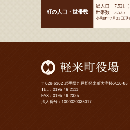
総人口：7,521（
町の人口・世帯数
世帯数：3,535
令和8年7月31日
〒028-6302 岩手県九戸郡軽米町大字軽米10-85
TEL：
0195-46-2111
FAX：0195-46-2335
法人番号：1000020035017