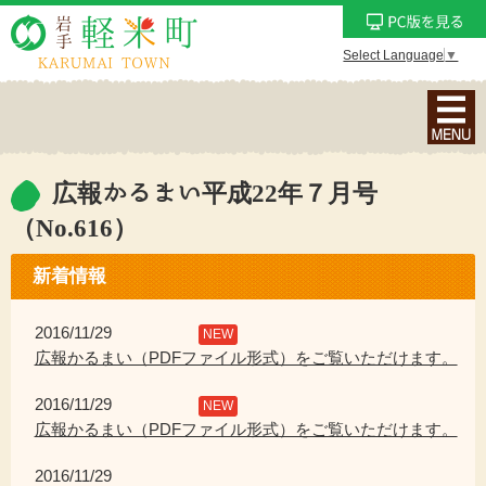
Select Language
▼
ナ
ビ
ゲ
ー
広報かるまい平成22年７月号
シ
（No.616）
ョ
ン
新着情報
メ
ニ
2016/11/29
NEW
ュ
広報かるまい（PDFファイル形式）をご覧いただけます。
ー
を
2016/11/29
NEW
表
広報かるまい（PDFファイル形式）をご覧いただけます。
示
2016/11/29