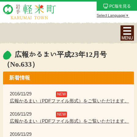
Select Language
▼
ナ
ビ
ゲ
ー
広報かるまい平成23年12月号
シ
（No.633）
ョ
ン
新着情報
メ
ニ
2016/11/29
NEW
ュ
広報かるまい（PDFファイル形式）をご覧いただけます。
ー
を
2016/11/29
NEW
表
広報かるまい（PDFファイル形式）をご覧いただけます。
示
2016/11/29