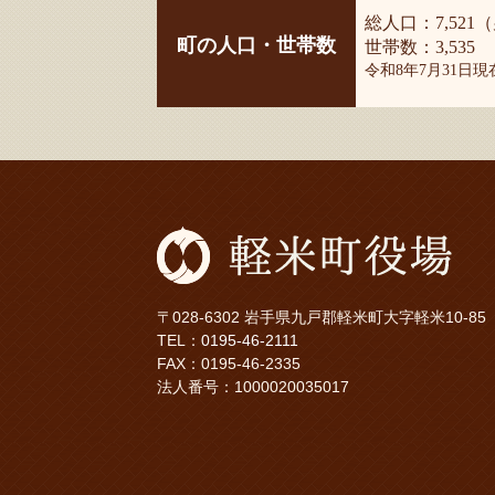
総人口：7,521（
町の人口・世帯数
世帯数：3,535
令和8年7月31日
〒028-6302 岩手県九戸郡軽米町大字軽米10-85
TEL：
0195-46-2111
FAX：0195-46-2335
法人番号：1000020035017