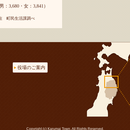
男：3,680・女：3,841）
現在 町民生活課調べ
役場のご案内
Copyright (c) Karumai Town. All Rights Reserved.