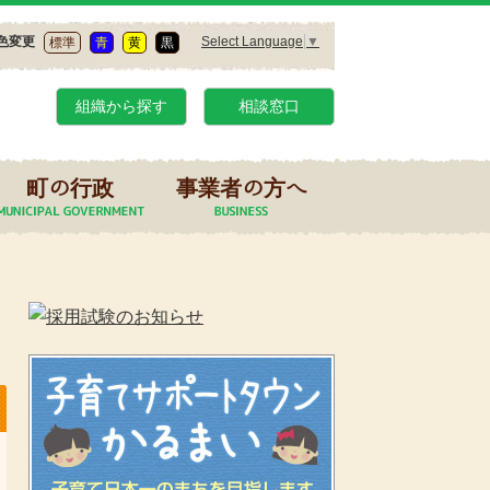
Select Language
▼
色変更
標準
青
黄
黒
組織から探す
相談窓口
町の行政
事業者の方へ