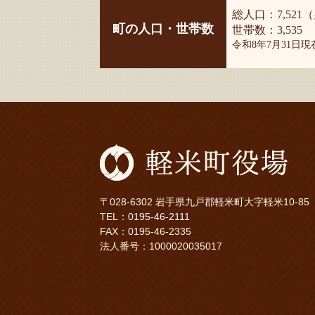
総人口：7,521（
町の人口・世帯数
世帯数：3,535
令和8年7月31日
〒028-6302 岩手県九戸郡軽米町大字軽米10-85
TEL：
0195-46-2111
FAX：0195-46-2335
法人番号：1000020035017