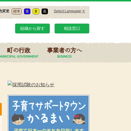
Select Language
▼
色変更
標準
青
黄
黒
組織から探す
相談窓口
町の行政
事業者の方へ