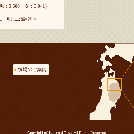
男：3,680・女：3,841）
現在 町民生活課調べ
役場のご案内
Copyright (c) Karumai Town. All Rights Reserved.