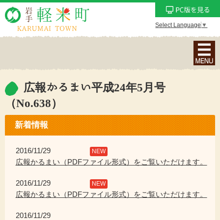
Select Language
▼
ナ
ビ
ゲ
ー
広報かるまい平成24年5月号
シ
（No.638）
ョ
ン
新着情報
メ
ニ
2016/11/29
NEW
ュ
広報かるまい（PDFファイル形式）をご覧いただけます。
ー
を
2016/11/29
NEW
表
広報かるまい（PDFファイル形式）をご覧いただけます。
示
2016/11/29