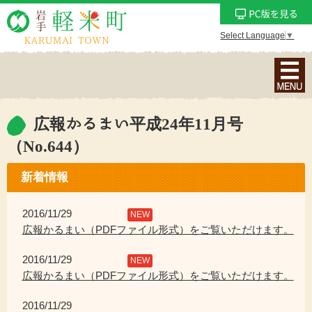
Select Language
▼
ナ
ビ
ゲ
ー
広報かるまい平成24年11月号
シ
（No.644）
ョ
ン
新着情報
メ
ニ
2016/11/29
NEW
ュ
広報かるまい（PDFファイル形式）をご覧いただけます。
ー
を
2016/11/29
NEW
表
広報かるまい（PDFファイル形式）をご覧いただけます。
示
2016/11/29