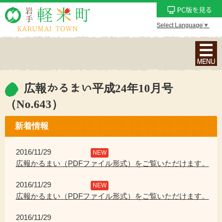
Select Language
▼
ナ
ビ
ゲ
ー
広報かるまい平成24年10月号
シ
（No.643）
ョ
ン
新着情報
メ
ニ
2016/11/29
NEW
ュ
広報かるまい（PDFファイル形式）をご覧いただけます。
ー
を
2016/11/29
NEW
表
広報かるまい（PDFファイル形式）をご覧いただけます。
示
2016/11/29