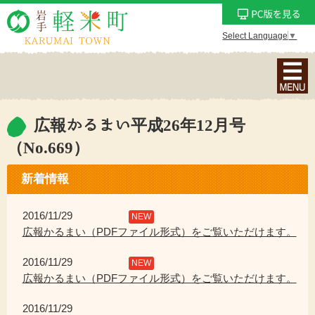
Select Language
▼
ナ
ビ
ゲ
ー
広報かるまい平成26年12月号
シ
（No.669）
ョ
ン
新着情報
メ
ニ
2016/11/29
NEW
ュ
広報かるまい（PDFファイル形式）をご覧いただけます。
ー
を
2016/11/29
NEW
表
広報かるまい（PDFファイル形式）をご覧いただけます。
示
2016/11/29