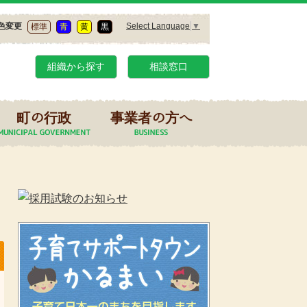
Select Language
▼
色変更
標準
青
黄
黒
組織から探す
相談窓口
町の行政
事業者の方へ