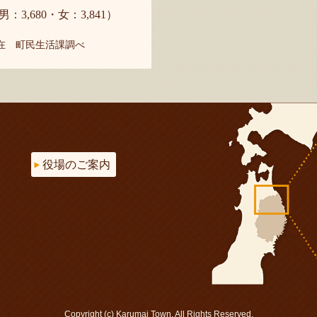
男：3,680・女：3,841）
現在 町民生活課調べ
役場のご案内
Copyright (c) Karumai Town. All Rights Reserved.