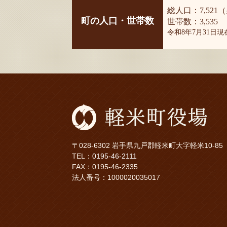
総人口：7,521（
町の人口・世帯数
世帯数：3,535
令和8年7月31日
〒028-6302 岩手県九戸郡軽米町大字軽米10-85
TEL：
0195-46-2111
FAX：0195-46-2335
法人番号：1000020035017