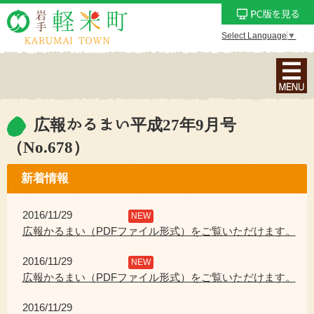
Select Language
▼
ナ
ビ
ゲ
ー
広報かるまい平成27年9月号
シ
（No.678）
ョ
ン
新着情報
メ
ニ
2016/11/29
NEW
ュ
広報かるまい（PDFファイル形式）をご覧いただけます。
ー
を
2016/11/29
NEW
表
広報かるまい（PDFファイル形式）をご覧いただけます。
示
2016/11/29