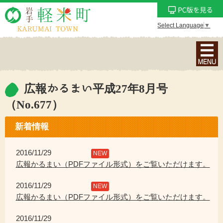
Select Language
▼
ナ
ビ
ゲ
ー
広報かるまい平成27年8月号
シ
（No.677）
ョ
ン
新着情報
メ
ニ
2016/11/29
NEW
ュ
広報かるまい（PDFファイル形式）をご覧いただけます。
ー
を
2016/11/29
NEW
表
広報かるまい（PDFファイル形式）をご覧いただけます。
示
2016/11/29