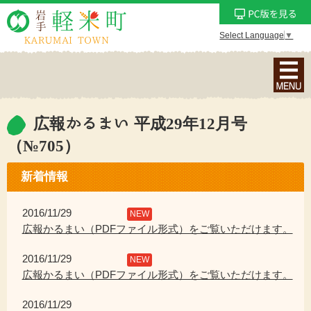
Select Language
▼
ナ
ビ
ゲ
ー
広報かるまい 平成29年12月号
シ
（№705）
ョ
ン
新着情報
メ
ニ
2016/11/29
NEW
ュ
広報かるまい（PDFファイル形式）をご覧いただけます。
ー
を
2016/11/29
NEW
表
広報かるまい（PDFファイル形式）をご覧いただけます。
示
2016/11/29