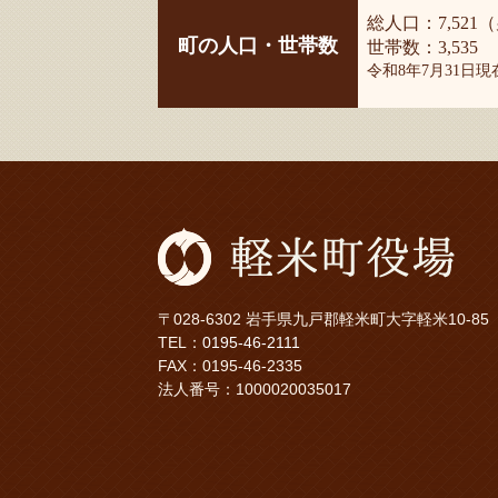
総人口：7,521（
町の人口・世帯数
世帯数：3,535
令和8年7月31日
〒028-6302 岩手県九戸郡軽米町大字軽米10-85
TEL：
0195-46-2111
FAX：0195-46-2335
法人番号：1000020035017