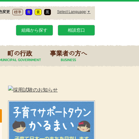
Select Language
▼
色変更
標準
青
黄
黒
組織から探す
相談窓口
町の行政
事業者の方へ