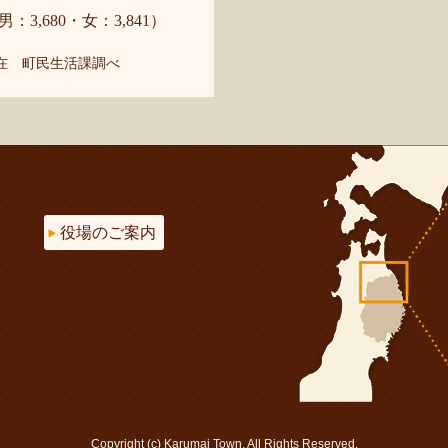
男：3,680・女：3,841）
現在 町民生活課調べ
役場のご案内
Copyright (c) Karumai Town. All Rights Reserved.