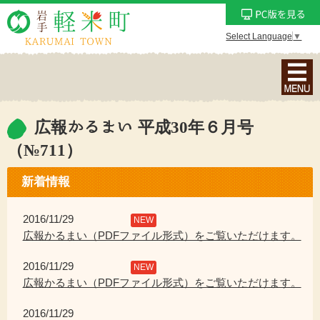
Select Language
▼
ナ
ビ
ゲ
ー
広報かるまい 平成30年６月号
シ
（№711）
ョ
ン
新着情報
メ
ニ
2016/11/29
NEW
ュ
広報かるまい（PDFファイル形式）をご覧いただけます。
ー
を
2016/11/29
NEW
表
広報かるまい（PDFファイル形式）をご覧いただけます。
示
2016/11/29