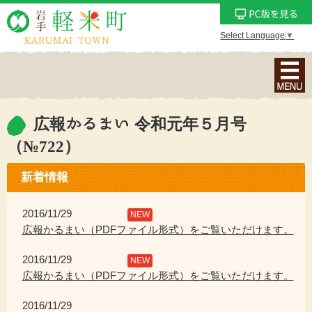
Select Language
▼
ナ
ビ
ゲ
ー
広報かるまい 令和元年５月号
シ
（№722）
ョ
ン
新着情報
メ
ニ
2016/11/29
NEW
ュ
広報かるまい（PDFファイル形式）をご覧いただけます。
ー
を
2016/11/29
NEW
表
広報かるまい（PDFファイル形式）をご覧いただけます。
示
2016/11/29