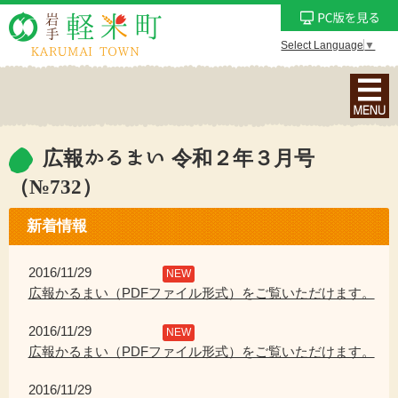
Select Language
▼
ナ
ビ
ゲ
ー
広報かるまい 令和２年３月号
シ
（№732）
ョ
ン
新着情報
メ
ニ
2016/11/29
NEW
ュ
広報かるまい（PDFファイル形式）をご覧いただけます。
ー
を
2016/11/29
NEW
表
広報かるまい（PDFファイル形式）をご覧いただけます。
示
2016/11/29