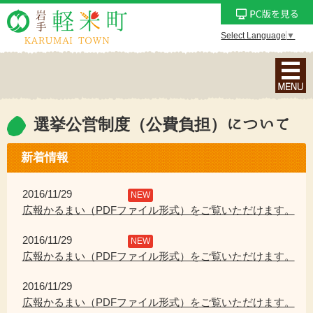
Select Language
▼
ナ
ビ
ゲ
ー
選挙公営制度（公費負担）について
シ
ョ
新着情報
ン
メ
2016/11/29
NEW
ニ
広報かるまい（PDFファイル形式）をご覧いただけます。
ュ
2016/11/29
ー
NEW
広報かるまい（PDFファイル形式）をご覧いただけます。
を
表
2016/11/29
示
広報かるまい（PDFファイル形式）をご覧いただけます。