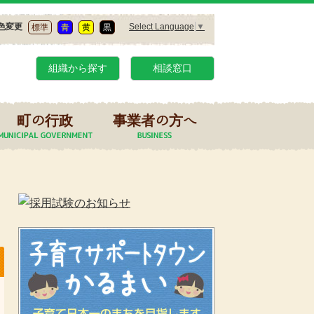
Select Language
▼
色変更
標準
青
黄
黒
組織から探す
相談窓口
町の行政
事業者の方へ