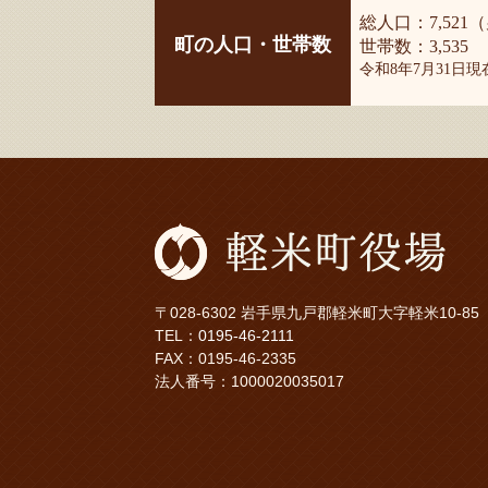
総人口：7,521（
町の人口・世帯数
世帯数：3,535
令和8年7月31日
〒028-6302 岩手県九戸郡軽米町大字軽米10-85
TEL：
0195-46-2111
FAX：0195-46-2335
法人番号：1000020035017