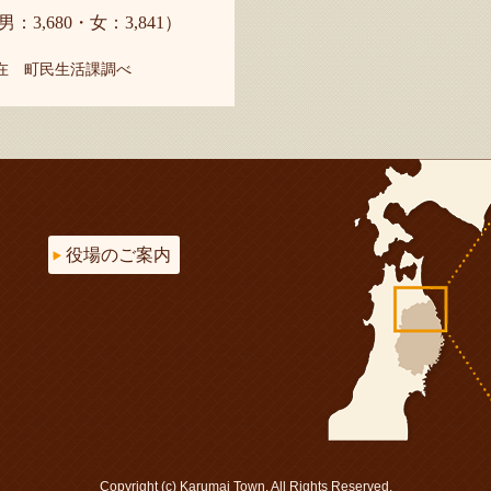
男：3,680・女：3,841）
現在 町民生活課調べ
役場のご案内
Copyright (c) Karumai Town. All Rights Reserved.