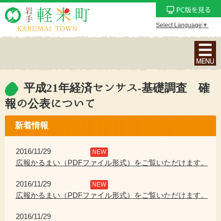
Select Language
▼
ナ
ビ
ゲ
ー
平成21年経済センサス‐基礎調査 確
シ
報の公表について
ョ
ン
新着情報
メ
ニ
2016/11/29
NEW
ュ
広報かるまい（PDFファイル形式）をご覧いただけます。
ー
を
2016/11/29
NEW
表
広報かるまい（PDFファイル形式）をご覧いただけます。
示
2016/11/29