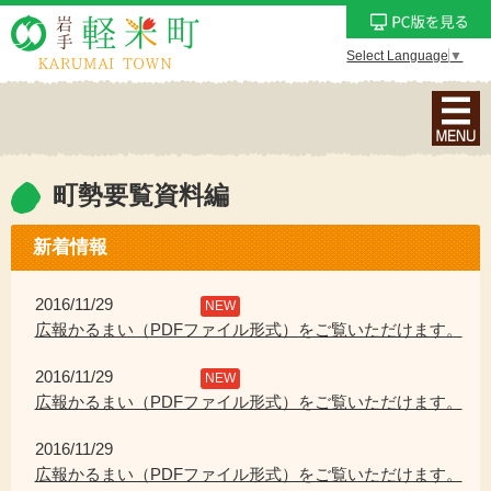
Select Language
▼
ナ
ビ
ゲ
ー
町勢要覧資料編
シ
ョ
新着情報
ン
メ
2016/11/29
NEW
ニ
広報かるまい（PDFファイル形式）をご覧いただけます。
ュ
2016/11/29
ー
NEW
広報かるまい（PDFファイル形式）をご覧いただけます。
を
表
2016/11/29
示
広報かるまい（PDFファイル形式）をご覧いただけます。