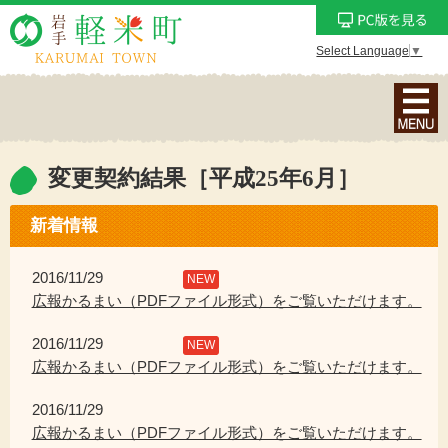
Select Language
▼
ナ
ビ
ゲ
ー
変更契約結果［平成25年6月］
シ
ョ
新着情報
ン
メ
2016/11/29
NEW
ニ
広報かるまい（PDFファイル形式）をご覧いただけます。
ュ
2016/11/29
ー
NEW
広報かるまい（PDFファイル形式）をご覧いただけます。
を
表
2016/11/29
示
広報かるまい（PDFファイル形式）をご覧いただけます。