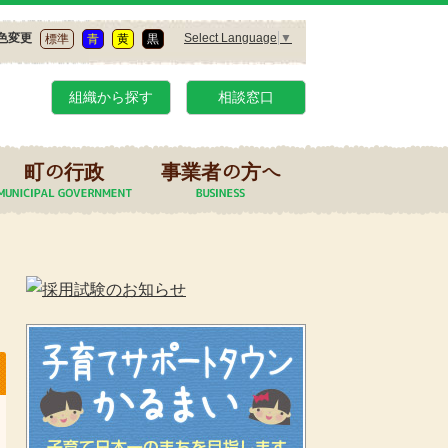
Select Language
▼
色変更
標準
青
黄
黒
組織から探す
相談窓口
町の行政
事業者の方へ