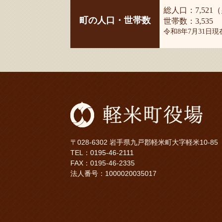
総人口：7,521（
町の人口・世帯数
世帯数：3,535
令和8年7月31日
〒028-6302 岩手県九戸郡軽米町大字軽米10-85
TEL：
0195-46-2111
FAX：0195-46-2335
法人番号：1000020035017