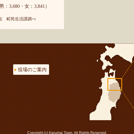
男：3,680・女：3,841）
現在 町民生活課調べ
役場のご案内
Copyright (c) Karumai Town. All Rights Reserved.