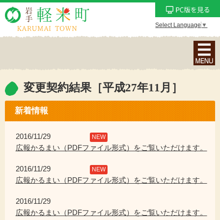
Select Language
▼
ナ
ビ
ゲ
ー
変更契約結果［平成27年11月］
シ
ョ
新着情報
ン
メ
2016/11/29
NEW
ニ
広報かるまい（PDFファイル形式）をご覧いただけます。
ュ
2016/11/29
ー
NEW
広報かるまい（PDFファイル形式）をご覧いただけます。
を
表
2016/11/29
示
広報かるまい（PDFファイル形式）をご覧いただけます。