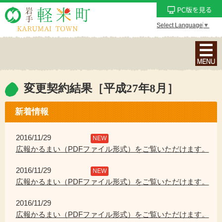
Select Language
▼
ナ
ビ
ゲ
ー
変更契約結果［平成27年8月］
シ
ョ
新着情報
ン
メ
2016/11/29
NEW
ニ
広報かるまい（PDFファイル形式）をご覧いただけます。
ュ
2016/11/29
ー
NEW
広報かるまい（PDFファイル形式）をご覧いただけます。
を
表
2016/11/29
示
広報かるまい（PDFファイル形式）をご覧いただけます。