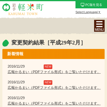
Select Language
▼
ナ
ビ
ゲ
ー
変更契約結果［平成29年2月］
シ
ョ
新着情報
ン
メ
2016/11/29
NEW
ニ
広報かるまい（PDFファイル形式）をご覧いただけます。
ュ
2016/11/29
ー
NEW
広報かるまい（PDFファイル形式）をご覧いただけます。
を
表
2016/11/29
示
広報かるまい（PDFファイル形式）をご覧いただけます。