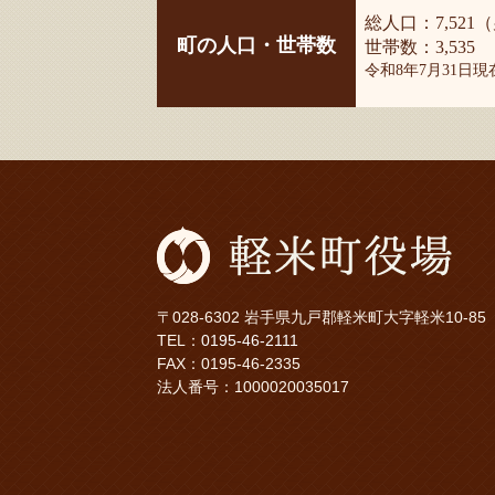
総人口：7,521（
町の人口・世帯数
世帯数：3,535
令和8年7月31日
〒028-6302 岩手県九戸郡軽米町大字軽米10-85
TEL：
0195-46-2111
FAX：0195-46-2335
法人番号：1000020035017