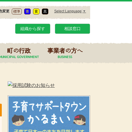
Select Language
▼
色変更
標準
青
黄
黒
組織から探す
相談窓口
町の行政
事業者の方へ