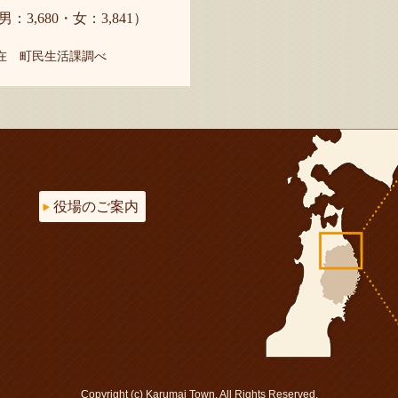
男：3,680・女：3,841）
現在 町民生活課調べ
役場のご案内
Copyright (c) Karumai Town. All Rights Reserved.