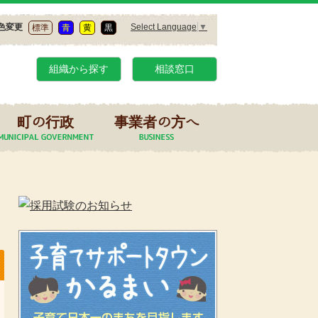
Select Language
▼
色変更
標準
青
黄
黒
組織から探す
相談窓口
町の行政
事業者の方へ