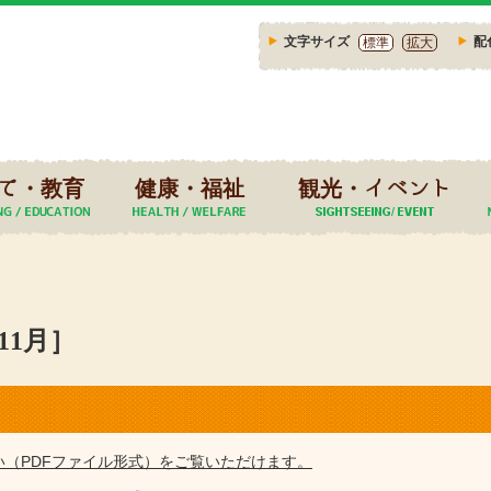
文字サイズ
配
標準
拡大
て・教育
健康・福祉
観光・イベント
11月］
い（PDFファイル形式）をご覧いただけます。