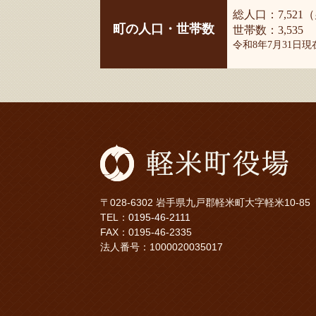
総人口：7,521（
町の人口・世帯数
世帯数：3,535
令和8年7月31日
〒028-6302 岩手県九戸郡軽米町大字軽米10-85
TEL：
0195-46-2111
FAX：0195-46-2335
法人番号：1000020035017