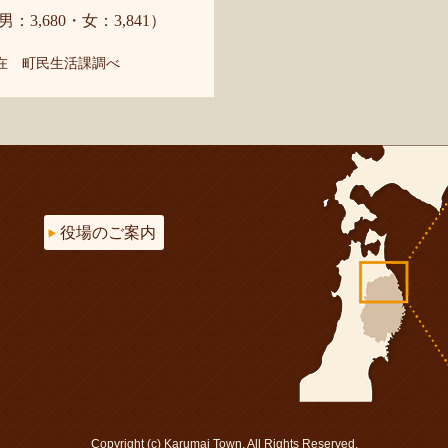
男：3,680・女：3,841）
現在 町民生活課調べ
役場のご案内
Copyright (c) Karumai Town. All Rights Reserved.