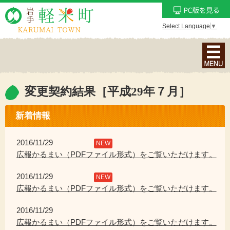
Select Language
▼
ナ
ビ
ゲ
ー
変更契約結果［平成29年７月］
シ
ョ
新着情報
ン
メ
2016/11/29
NEW
ニ
広報かるまい（PDFファイル形式）をご覧いただけます。
ュ
2016/11/29
ー
NEW
広報かるまい（PDFファイル形式）をご覧いただけます。
を
表
2016/11/29
示
広報かるまい（PDFファイル形式）をご覧いただけます。