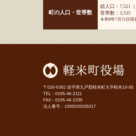
総人口：7,521（
町の人口・世帯数
世帯数：3,535
令和8年7月31日
〒028-6302 岩手県九戸郡軽米町大字軽米10-85
TEL：
0195-46-2111
FAX：0195-46-2335
法人番号：1000020035017