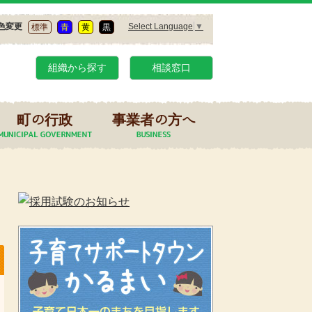
Select Language
▼
色変更
標準
青
黄
黒
組織から探す
相談窓口
町の行政
事業者の方へ