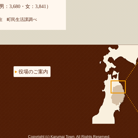
男：3,680・女：3,841）
現在 町民生活課調べ
役場のご案内
Copyright (c) Karumai Town. All Rights Reserved.