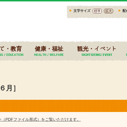
文字サイズ
配
標準
拡大
て・教育
健康・福祉
観光・イベント
年６月］
い（PDFファイル形式）をご覧いただけます。