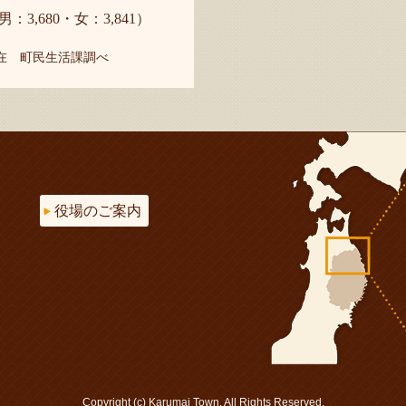
男：3,680・女：3,841）
現在 町民生活課調べ
役場のご案内
Copyright (c) Karumai Town. All Rights Reserved.