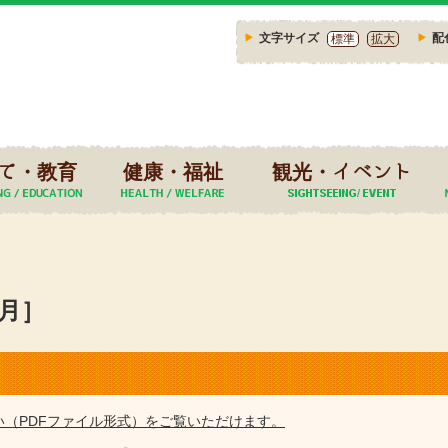
文字サイズ
配
標準
拡大
て・教育
健康・福祉
観光・イベント
7月］
い（PDFファイル形式）をご覧いただけます。