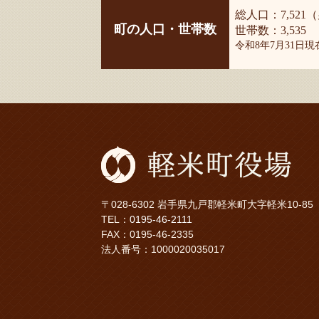
総人口：7,521（
町の人口・世帯数
世帯数：3,535
令和8年7月31日
〒028-6302 岩手県九戸郡軽米町大字軽米10-85
TEL：
0195-46-2111
FAX：0195-46-2335
法人番号：1000020035017