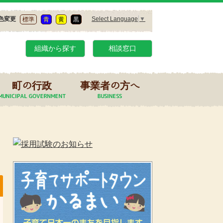
Select Language
▼
色変更
標準
青
黄
黒
組織から探す
相談窓口
町の行政
事業者の方へ