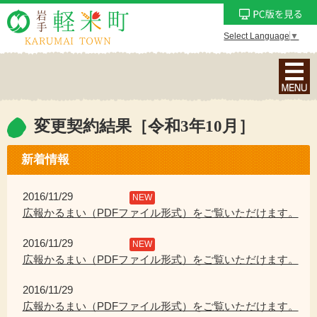
Select Language
▼
ナ
ビ
ゲ
ー
変更契約結果［令和3年10月］
シ
ョ
新着情報
ン
メ
2016/11/29
NEW
ニ
広報かるまい（PDFファイル形式）をご覧いただけます。
ュ
2016/11/29
ー
NEW
広報かるまい（PDFファイル形式）をご覧いただけます。
を
表
2016/11/29
示
広報かるまい（PDFファイル形式）をご覧いただけます。