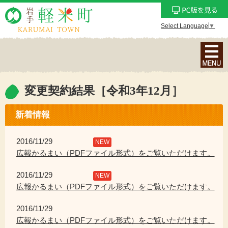
Select Language
▼
ナ
ビ
ゲ
ー
変更契約結果［令和3年12月］
シ
ョ
新着情報
ン
メ
2016/11/29
NEW
ニ
広報かるまい（PDFファイル形式）をご覧いただけます。
ュ
2016/11/29
ー
NEW
広報かるまい（PDFファイル形式）をご覧いただけます。
を
表
2016/11/29
示
広報かるまい（PDFファイル形式）をご覧いただけます。