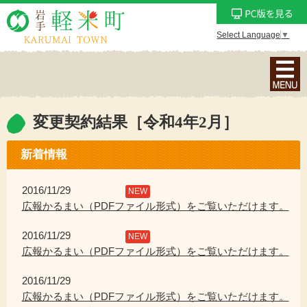
Select Language
▼
ナ
ビ
ゲ
ー
変更契約結果［令和4年2月］
シ
ョ
新着情報
ン
メ
2016/11/29
NEW
ニ
広報かるまい（PDFファイル形式）をご覧いただけます。
ュ
2016/11/29
ー
NEW
広報かるまい（PDFファイル形式）をご覧いただけます。
を
表
2016/11/29
示
広報かるまい（PDFファイル形式）をご覧いただけます。