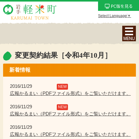
Select Language
▼
ナ
ビ
ゲ
ー
変更契約結果［令和4年10月］
シ
ョ
新着情報
ン
メ
2016/11/29
NEW
ニ
広報かるまい（PDFファイル形式）をご覧いただけます。
ュ
2016/11/29
ー
NEW
広報かるまい（PDFファイル形式）をご覧いただけます。
を
表
2016/11/29
示
広報かるまい（PDFファイル形式）をご覧いただけます。