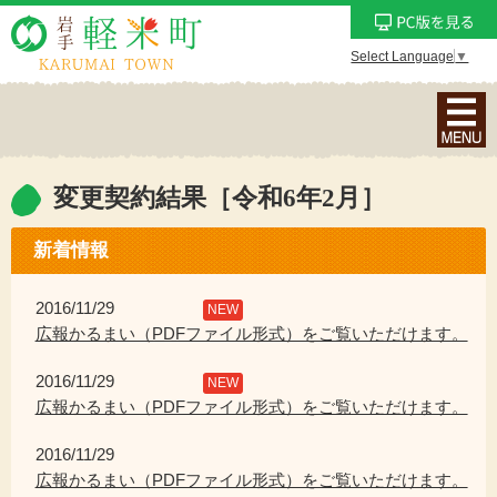
Select Language
▼
ナ
ビ
ゲ
ー
変更契約結果［令和6年2月］
シ
ョ
新着情報
ン
メ
2016/11/29
NEW
ニ
広報かるまい（PDFファイル形式）をご覧いただけます。
ュ
2016/11/29
ー
NEW
広報かるまい（PDFファイル形式）をご覧いただけます。
を
表
2016/11/29
示
広報かるまい（PDFファイル形式）をご覧いただけます。