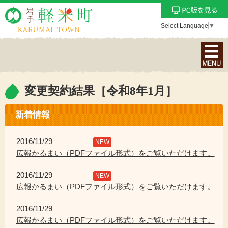
Select Language
▼
ナ
ビ
ゲ
ー
変更契約結果［令和8年1月］
シ
ョ
新着情報
ン
メ
2016/11/29
NEW
ニ
広報かるまい（PDFファイル形式）をご覧いただけます。
ュ
2016/11/29
ー
NEW
広報かるまい（PDFファイル形式）をご覧いただけます。
を
表
2016/11/29
示
広報かるまい（PDFファイル形式）をご覧いただけます。