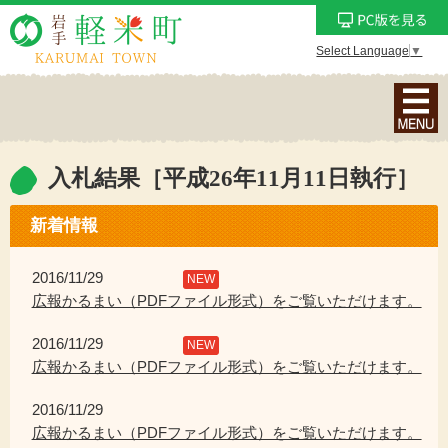
Select Language
▼
ナ
ビ
ゲ
ー
入札結果［平成26年11月11日執行］
シ
ョ
新着情報
ン
メ
2016/11/29
NEW
ニ
広報かるまい（PDFファイル形式）をご覧いただけます。
ュ
2016/11/29
ー
NEW
広報かるまい（PDFファイル形式）をご覧いただけます。
を
表
2016/11/29
示
広報かるまい（PDFファイル形式）をご覧いただけます。