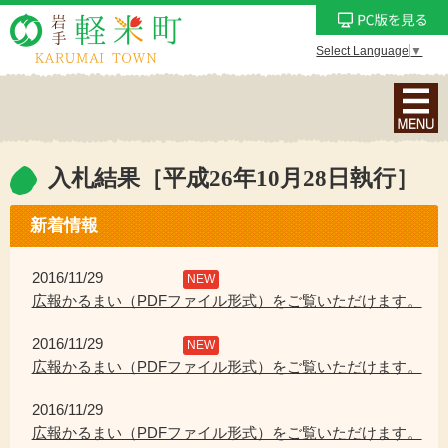
Select Language
▼
ナ
ビ
ゲ
ー
入札結果［平成26年10月28日執行］
シ
ョ
新着情報
ン
メ
2016/11/29
NEW
ニ
広報かるまい（PDFファイル形式）をご覧いただけます。
ュ
2016/11/29
ー
NEW
広報かるまい（PDFファイル形式）をご覧いただけます。
を
表
2016/11/29
示
広報かるまい（PDFファイル形式）をご覧いただけます。