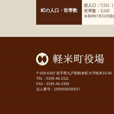
総人口：7,521（
町の人口・世帯数
世帯数：3,535
令和8年7月31日
〒028-6302 岩手県九戸郡軽米町大字軽米10-85
TEL：
0195-46-2111
FAX：0195-46-2335
法人番号：1000020035017