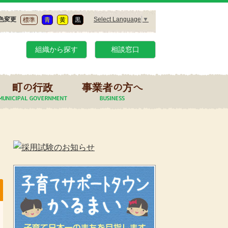
Select Language
▼
色変更
標準
青
黄
黒
組織から探す
相談窓口
町の行政
事業者の方へ