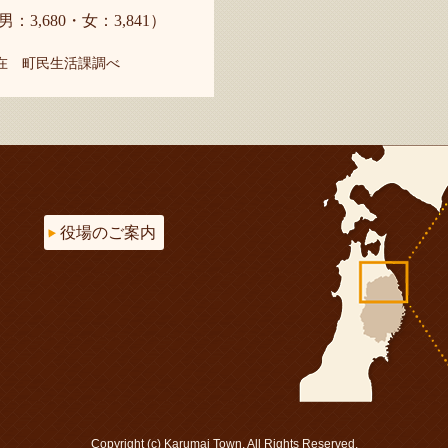
男：3,680・女：3,841）
現在 町民生活課調べ
役場のご案内
Copyright (c) Karumai Town. All Rights Reserved.